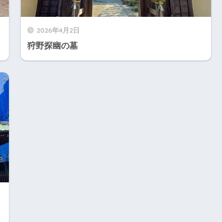
2026年4月2日
狩野探幽の墓