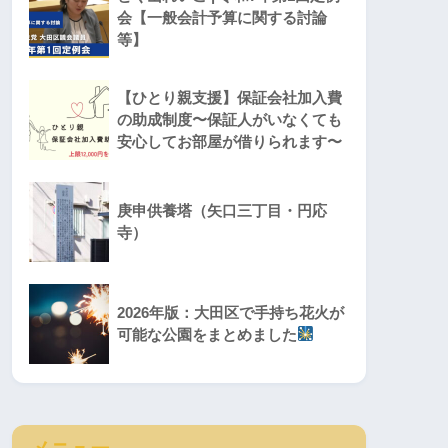
会【一般会計予算に関する討論
等】
【ひとり親支援】保証会社加入費
の助成制度〜保証人がいなくても
安心してお部屋が借りられます〜
庚申供養塔（矢口三丁目・円応
寺）
2026年版：大田区で手持ち花火が
可能な公園をまとめました