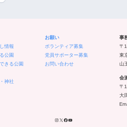
お願い
事
し情報
ボランティア募集
〒1
る公園
党員サポーター募集
東京
できる公園
お問い合わせ
山王
会
・神社
〒1
大
Ema