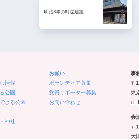
明治8年の町屋建築
お願い
事
し情報
ボランティア募集
〒1
る公園
党員サポーター募集
東京
できる公園
お問い合わせ
山王
会
・神社
〒1
大