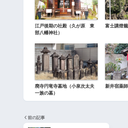
江戸後期の社殿（久が原 東
富士講燈籠
部八幡神社）
廃寺円竜寺墓地（小泉次太夫
新井宿薬師
一族の墓）
前の記事