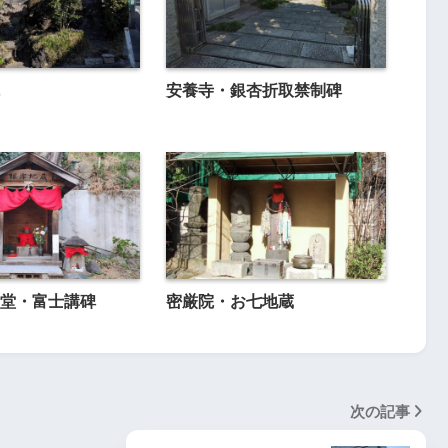
安養寺・銀杏折取禁制碑
堂・富士講碑
密厳院・お七地蔵
次の記事