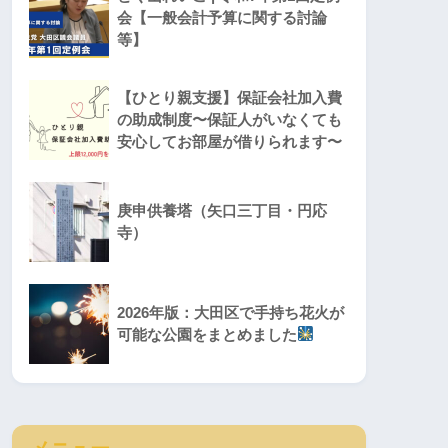
会【一般会計予算に関する討論
等】
【ひとり親支援】保証会社加入費
の助成制度〜保証人がいなくても
安心してお部屋が借りられます〜
庚申供養塔（矢口三丁目・円応
寺）
2026年版：大田区で手持ち花火が
可能な公園をまとめました