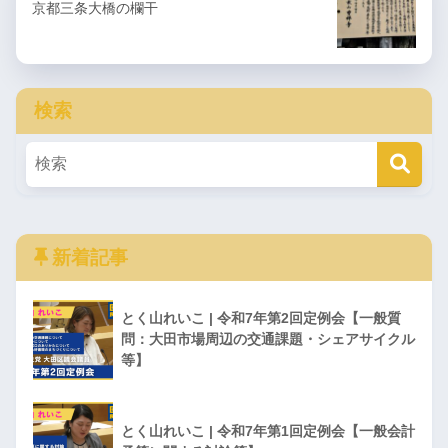
京都三条大橋の欄干
検索
新着記事
とく山れいこ | 令和7年第2回定例会【一般質
問：大田市場周辺の交通課題・シェアサイクル
等】
とく山れいこ | 令和7年第1回定例会【一般会計