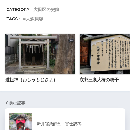
CATEGORY :
大田区の史跡
TAGS :
大森貝塚
道祖神（おしゃもじさま）
京都三条大橋の欄干
前の記事
新井宿薬師堂・富士講碑