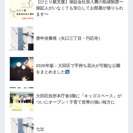
【ひとり親支援】保証会社加入費の助成制度〜
保証人がいなくても安心してお部屋が借りられ
ます〜
庚申供養塔（矢口三丁目・円応寺）
2026年版：大田区で手持ち花火が可能な公園
をまとめました
大田区役所本庁舎3階に「キッズスペース」が
ついにオープン！子育て世帯の強い味方に
七辻