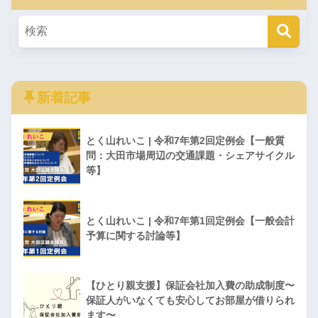
新着記事
とく山れいこ | 令和7年第2回定例会【一般質
問：大田市場周辺の交通課題・シェアサイクル
等】
とく山れいこ | 令和7年第1回定例会【一般会計
予算に関する討論等】
【ひとり親支援】保証会社加入費の助成制度〜
保証人がいなくても安心してお部屋が借りられ
ます〜