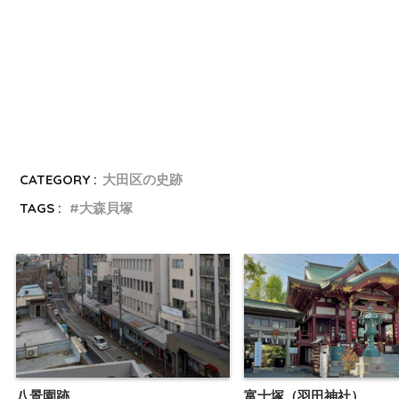
CATEGORY :
大田区の史跡
TAGS :
大森貝塚
八景園跡
富士塚（羽田神社）