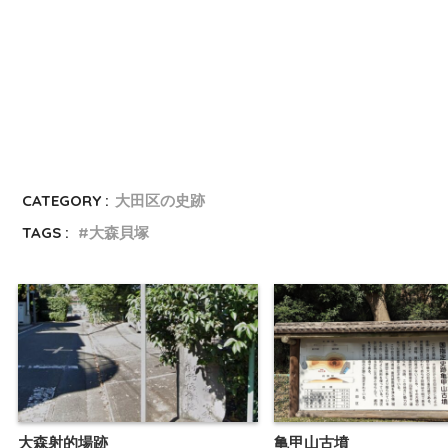
CATEGORY :
大田区の史跡
TAGS :
大森貝塚
大森射的場跡
亀甲山古墳