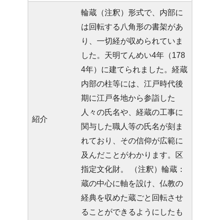
輪蔵（注釈）形式で、内部に
は回転する八角形の書架があ
り、一切経が収められていま
した。天明てんめい4年（178
4年）に建てられました。経蔵
内部の柱等には、江戸時代後
期に江戸各地から参詣した
人々の氏名や、経蔵の工事に
紹介
関与した職人等の氏名が刻ま
れており、その信仰が広範に
及んだことがわかります。区
指定文化財。 （注釈）輪蔵：
蔵の中心に軸を設け、仏教の
経典を収めた蔵ごと回転させ
ることができるようにしたも