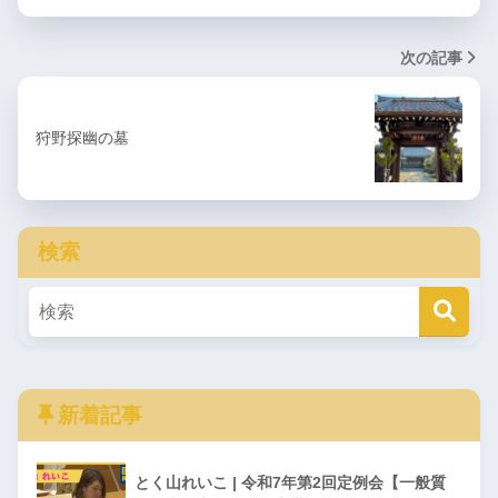
次の記事
狩野探幽の墓
検索
新着記事
とく山れいこ | 令和7年第2回定例会【一般質