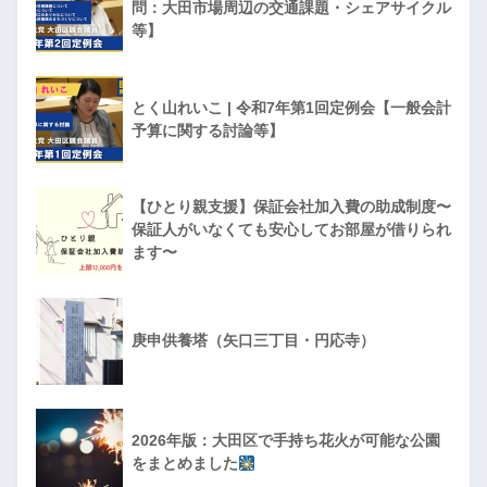
問：大田市場周辺の交通課題・シェアサイクル
等】
とく山れいこ | 令和7年第1回定例会【一般会計
予算に関する討論等】
【ひとり親支援】保証会社加入費の助成制度〜
保証人がいなくても安心してお部屋が借りられ
ます〜
庚申供養塔（矢口三丁目・円応寺）
2026年版：大田区で手持ち花火が可能な公園
をまとめました