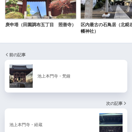
庚申塔（田園調布五丁目 照善寺）
区内最古の石鳥居（北糀
幡神社）
前の記事
池上本門寺・梵鐘
次の記事
池上本門寺・経蔵