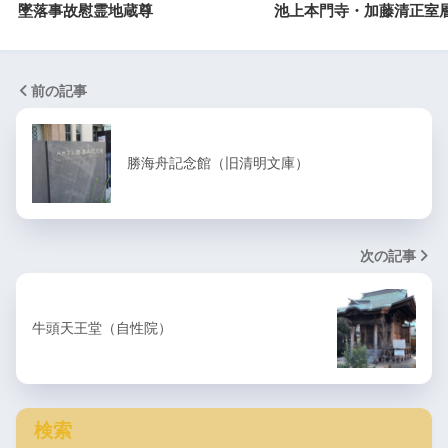
墜落事故慰霊地蔵尊
池上本門寺・加藤清正室
前の記事
勝海舟記念館（旧清明文庫）
次の記事
牛頭天王堂（自性院）
検索