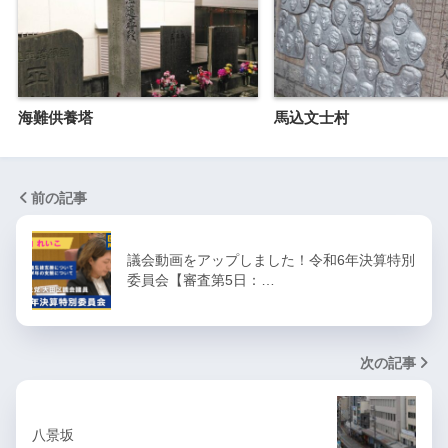
海難供養塔
馬込文士村
前の記事
議会動画をアップしました！令和6年決算特別
委員会【審査第5日：…
次の記事
八景坂