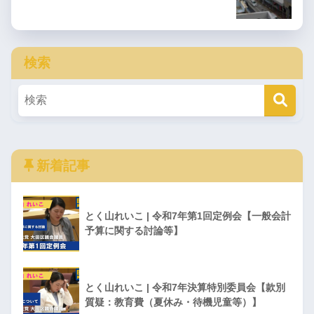
検索
新着記事
とく山れいこ | 令和7年第1回定例会【一般会計
予算に関する討論等】
とく山れいこ | 令和7年決算特別委員会【款別
質疑：教育費（夏休み・待機児童等）】