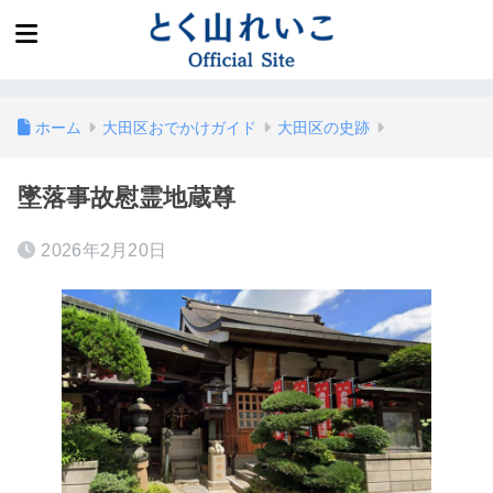
ホーム
大田区おでかけガイド
大田区の史跡
墜落事故慰霊地蔵尊
2026年2月20日