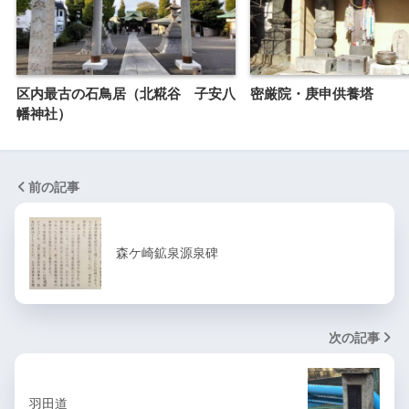
区内最古の石鳥居（北糀谷 子安八
密厳院・庚申供養塔
幡神社）
前の記事
森ケ崎鉱泉源泉碑
次の記事
羽田道