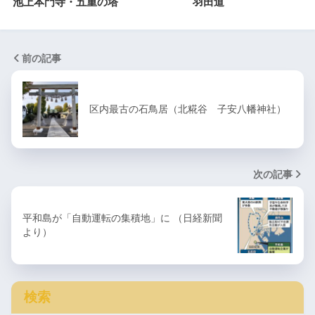
池上本門寺・五重の塔
羽田道
前の記事
区内最古の石鳥居（北糀谷 子安八幡神社）
次の記事
平和島が「自動運転の集積地」に （日経新聞
より）
検索