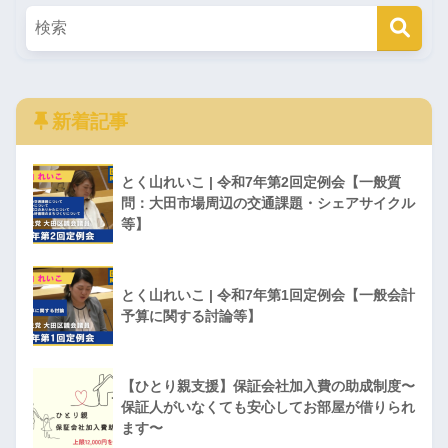
新着記事
とく山れいこ | 令和7年第2回定例会【一般質
問：大田市場周辺の交通課題・シェアサイクル
等】
とく山れいこ | 令和7年第1回定例会【一般会計
予算に関する討論等】
【ひとり親支援】保証会社加入費の助成制度〜
保証人がいなくても安心してお部屋が借りられ
ます〜