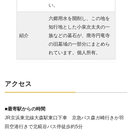
い。
六郷用水を開削し、この地を
知行地とした小泉次太夫の一
紹介
族などの墓石が、廃寺円竜寺
の旧墓域の一部分にまとめら
れています。個人所有。
アクセス
■最寄駅からの時間
JR京浜東北線大森駅東口下車 京急バス森ガ崎行きか羽
田空港行きで北糀谷バス停徒歩約5分