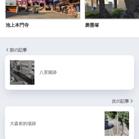
池上本門寺
磨墨塚
前の記事
八景園跡
次の記事
大森射的場跡