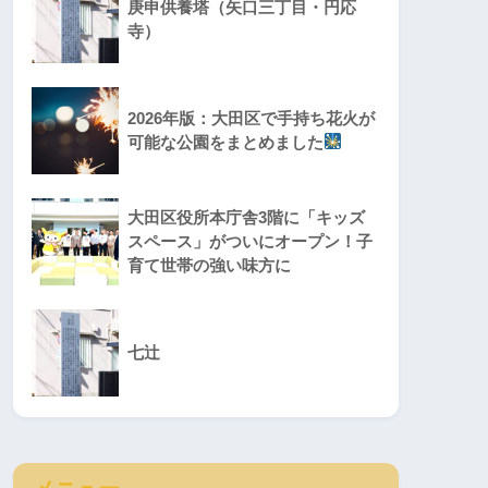
庚申供養塔（矢口三丁目・円応
寺）
2026年版：大田区で手持ち花火が
可能な公園をまとめました
大田区役所本庁舎3階に「キッズ
スペース」がついにオープン！子
育て世帯の強い味方に
七辻