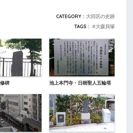
CATEGORY :
大田区の史跡
TAGS :
大森貝塚
修碑
池上本門寺・日樹聖人五輪塔