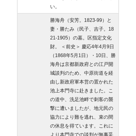
い。
勝海舟（安芳。1823-99）と
妻・勝たみ（民子、吉子。18
21-1905）の墓。区指定文化
財。 ＜前史＞ 慶応4年4月9日
（1868年5月1日）・10日、勝
海舟は京都新政府との江戸開
城談判のため、中原街道を経
由し新政府軍本営の置かれた
池上本門寺に赴きました。こ
の道中、洗足池畔で刺客の襲
撃に遭いましたが、地元民の
協力により難を逃れ、束の間
の休息を得ています。これに
より本門寺での談判が無事妥