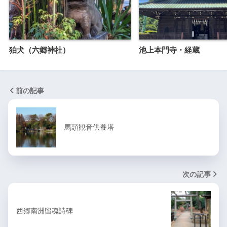
狛犬（六郷神社）
池上本門寺・経蔵
前の記事
馬頭観音供養塔
次の記事
西郷南洲留魂詩碑