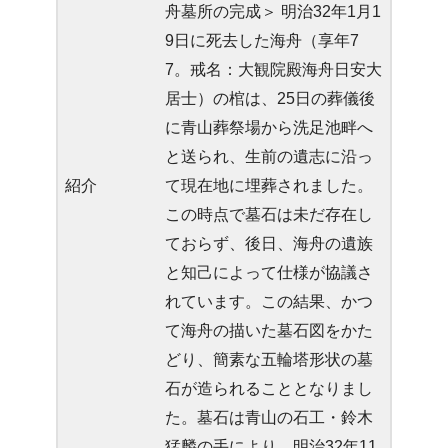
舟墓所の完成＞ 明治32年1月1
9日に死去した海舟（享年7
7。戒名：大観院殿海舟日安大
居士）の棺は、25日の葬儀後
に青山葬祭場から洗足池畔へ
と送られ、生前の遺志に沿っ
紹介
て現在地に埋葬されました。
この時点で墓石は未だ存在し
ておらず、後日、海舟の遺族
と知己によって仕様が協議さ
れています。この結果、かつ
て海舟の描いた墓石図をかた
どり、簡素な五輪塔形状の墓
石が造られることとなりまし
た。墓石は青山の石工・鈴木
猛麟の手により、明治32年11