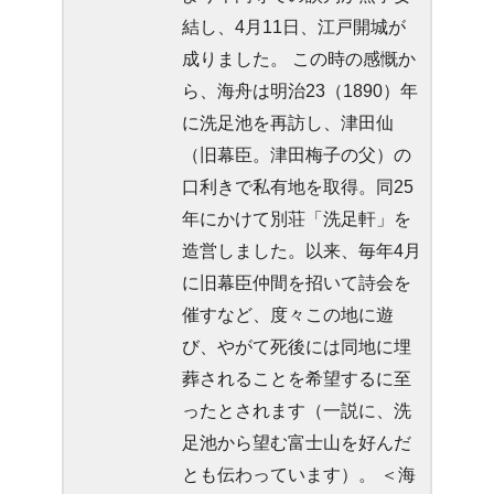
結し、4月11日、江戸開城が
成りました。 この時の感慨か
ら、海舟は明治23（1890）年
に洗足池を再訪し、津田仙
（旧幕臣。津田梅子の父）の
口利きで私有地を取得。同25
年にかけて別荘「洗足軒」を
造営しました。以来、毎年4月
に旧幕臣仲間を招いて詩会を
催すなど、度々この地に遊
び、やがて死後には同地に埋
葬されることを希望するに至
ったとされます（一説に、洗
足池から望む富士山を好んだ
とも伝わっています）。 ＜海