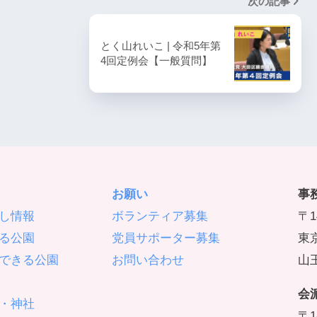
次の記事
とく山れいこ | 令和5年第
4回定例会【一般質問】
お願い
事
し情報
ボランティア募集
〒1
る公園
党員サポーター募集
東京
できる公園
お問い合わせ
山王
会
・神社
〒1