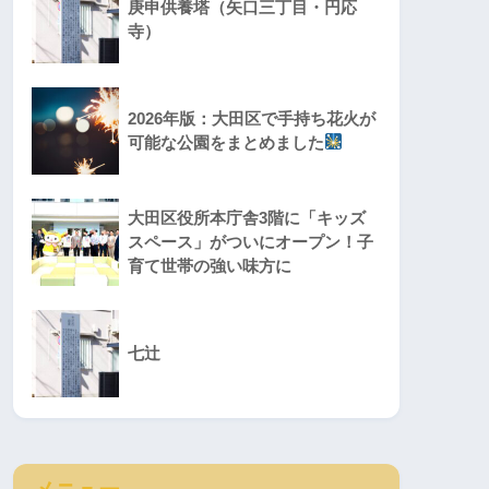
庚申供養塔（矢口三丁目・円応
寺）
2026年版：大田区で手持ち花火が
可能な公園をまとめました
大田区役所本庁舎3階に「キッズ
スペース」がついにオープン！子
育て世帯の強い味方に
七辻