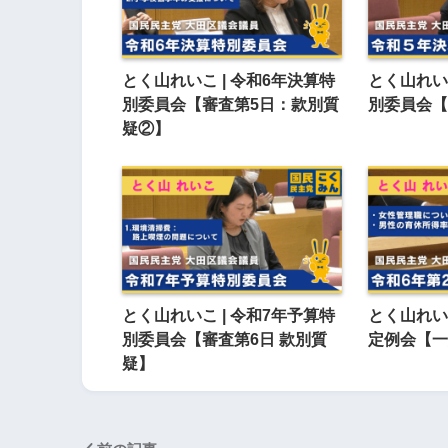
とく山れいこ | 令和6年決算特
とく山れいこ
別委員会【審査第5日：款別質
別委員会【
疑②】
とく山れいこ | 令和7年予算特
とく山れいこ
別委員会【審査第6日 款別質
定例会【一
疑】