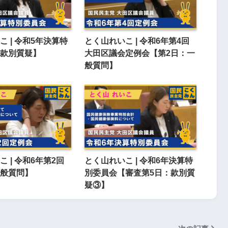
 | 令和5年決算特
とく山れいこ | 令和6年第4回
款別質疑】
大田区議会定例会【第2日：一
般質問】
 | 令和6年第2回
とく山れいこ | 令和6年決算特
般質問】
別委員会【審査第5日：款別質
疑③】