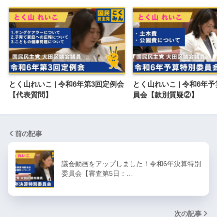
とく山れいこ | 令和6年第3回定例会
とく山れいこ | 令和6年
【代表質問】
員会【款別質疑②】
前の記事
議会動画をアップしました！令和6年決算特別
委員会【審査第5日：…
次の記事