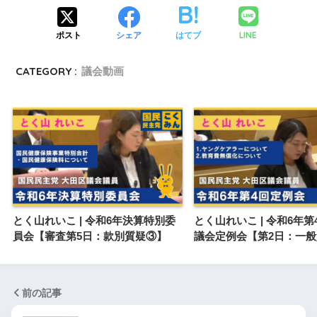
LINE
ポスト
シェア
はてブ
CATEGORY :
議会動画
とく山れいこ | 令和6年決算特別委
とく山れいこ | 令和6年
員会【審査第5日：款別質疑③】
議会定例会【第2日：一
前の記事