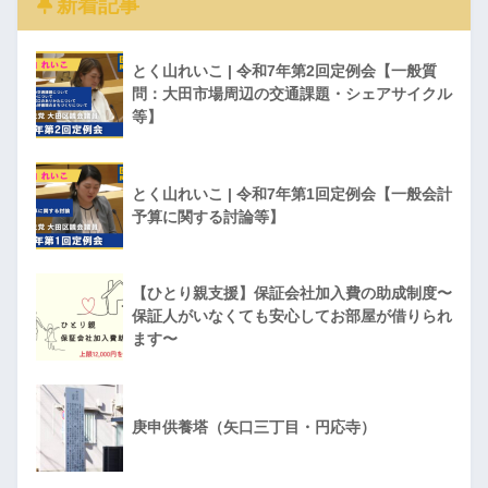
新着記事
とく山れいこ | 令和7年第2回定例会【一般質
問：大田市場周辺の交通課題・シェアサイクル
等】
とく山れいこ | 令和7年第1回定例会【一般会計
予算に関する討論等】
【ひとり親支援】保証会社加入費の助成制度〜
保証人がいなくても安心してお部屋が借りられ
ます〜
庚申供養塔（矢口三丁目・円応寺）