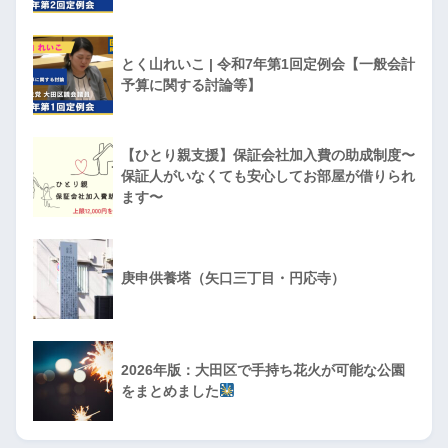
とく山れいこ | 令和7年第1回定例会【一般会計
予算に関する討論等】
【ひとり親支援】保証会社加入費の助成制度〜
保証人がいなくても安心してお部屋が借りられ
ます〜
庚申供養塔（矢口三丁目・円応寺）
2026年版：大田区で手持ち花火が可能な公園
をまとめました