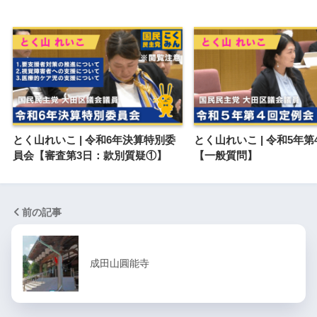
とく山れいこ | 令和6年決算特別委
とく山れいこ | 令和5年
員会【審査第3日：款別質疑①】
【一般質問】
前の記事
成田山圓能寺