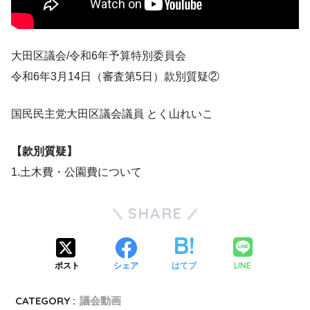
大田区議会/令和6年予算特別委員会
令和6年3月14日（審査第5日）款別質疑②
国民民主党大田区議会議員 とく山れいこ
【款別質疑】
1.土木費・公園費について
SHARE
LINE
ポスト
シェア
はてブ
CATEGORY :
議会動画