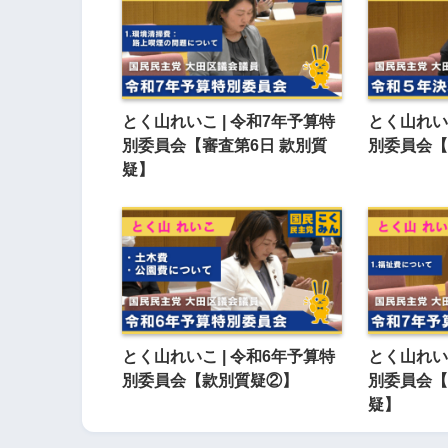
とく山れいこ | 令和7年予算特
とく山れいこ
別委員会【審査第6日 款別質
別委員会【
疑】
とく山れいこ | 令和6年予算特
とく山れいこ
別委員会【款別質疑②】
別委員会【
疑】