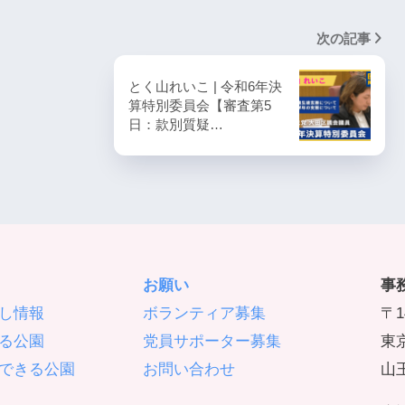
次の記事
とく山れいこ | 令和6年決
算特別委員会【審査第5
日：款別質疑…
お願い
事
し情報
ボランティア募集
〒1
る公園
党員サポーター募集
東京
できる公園
お問い合わせ
山王