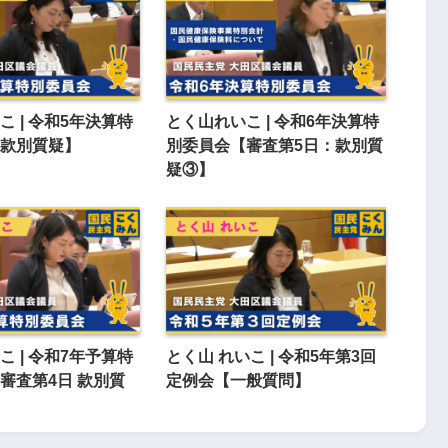
 | 令和5年決算特
とく山れいこ | 令和6年決算特
款別質疑】
別委員会【審査第5日：款別質
疑③】
 | 令和7年予算特
とく山 れいこ | 令和5年第3回
審査第4日 款別質
定例会【一般質問】