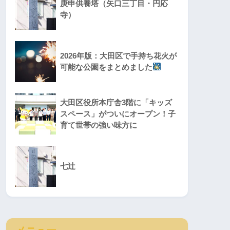
庚申供養塔（矢口三丁目・円応
寺）
2026年版：大田区で手持ち花火が
可能な公園をまとめました
大田区役所本庁舎3階に「キッズ
スペース」がついにオープン！子
育て世帯の強い味方に
七辻