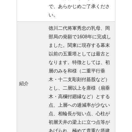
で、あらかじめご了承くださ
い。
徳川二代将軍秀忠の乳母、岡
部局の発願で1608年に完成し
ました。関東に現存する幕末
以前の五重塔としては最古と
なります。特徴としては、初
層のみを和様（二重平行垂
木・十二支彫刻付蟇股など）
紹介
とし、二層以上を唐様（扇垂
木・高欄付廻縁など）とする
点、上層への逓減率が少ない
点、相輪長が短い点、心柱が
初層天井の梁上に立つ点等が
あげられ、極めて貴重な塔建