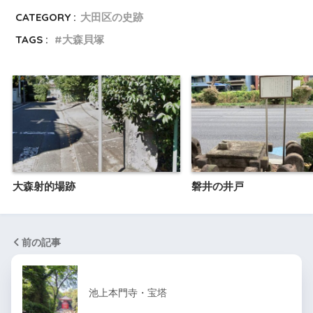
CATEGORY :
大田区の史跡
TAGS :
大森貝塚
大森射的場跡
磐井の井戸
前の記事
池上本門寺・宝塔