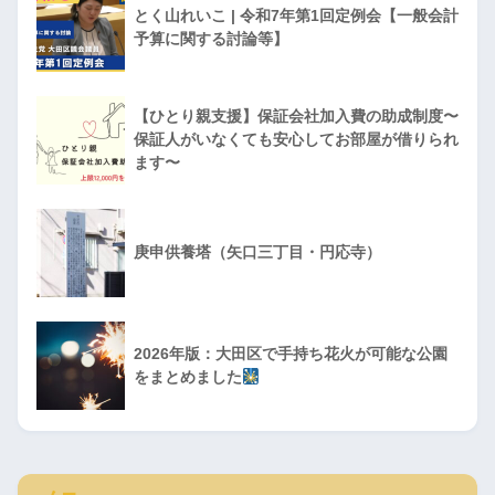
とく山れいこ | 令和7年第1回定例会【一般会計
予算に関する討論等】
【ひとり親支援】保証会社加入費の助成制度〜
保証人がいなくても安心してお部屋が借りられ
ます〜
庚申供養塔（矢口三丁目・円応寺）
2026年版：大田区で手持ち花火が可能な公園
をまとめました