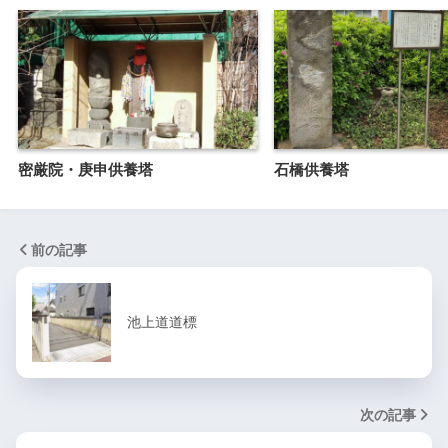
密厳院・庚申供養塔
石橋供養塔
前の記事
池上道道標
次の記事