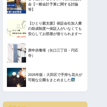
会【一般会計予算に関する討論
等】
【ひとり親支援】保証会社加入費
の助成制度〜保証人がいなくても
安心してお部屋が借りられます〜
庚申供養塔（矢口三丁目・円応
寺）
2026年版：大田区で手持ち花火が
可能な公園をまとめました