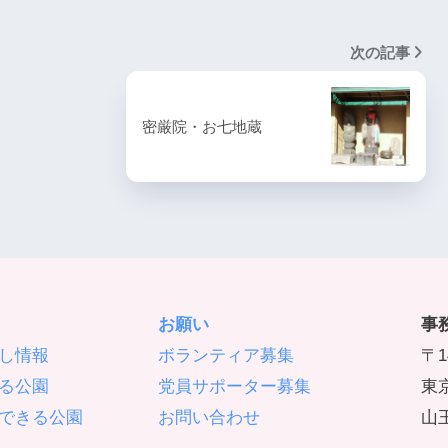
次の記事
密厳院・お七地蔵
お願い
事
し情報
ボランティア募集
〒1
る公園
党員サポーター募集
東京
できる公園
お問い合わせ
山王