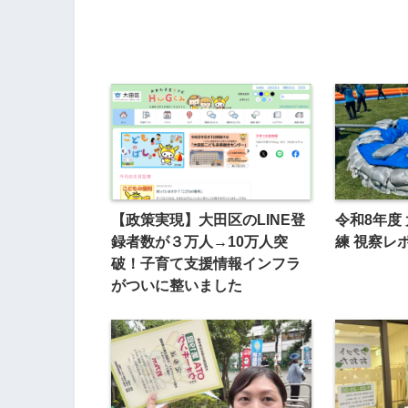
【政策実現】大田区のLINE登
令和8年度
録者数が３万人→10万人突
練 視察レ
破！子育て支援情報インフラ
がついに整いました