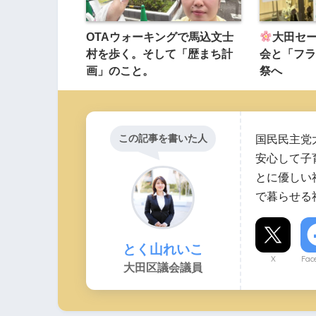
OTAウォーキングで馬込文士
大田セ
村を歩く。そして「歴まち計
会と「フラ
画」のこと。
祭へ
この記事を書いた人
国民民主党
安心して子
とに優しい
で暮らせる
とく山れいこ
X
Fac
大田区議会議員