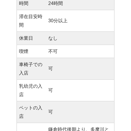
時間
24時間
滞在目安時
30分以上
間
休業日
なし
喫煙
不可
車椅子での
可
入店
乳幼児の入
可
店
ペットの入
可
店
鎌倉時代後期より、多摩川と