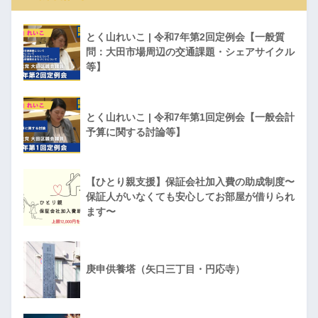
とく山れいこ | 令和7年第2回定例会【一般質
問：大田市場周辺の交通課題・シェアサイクル
等】
とく山れいこ | 令和7年第1回定例会【一般会計
予算に関する討論等】
【ひとり親支援】保証会社加入費の助成制度〜
保証人がいなくても安心してお部屋が借りられ
ます〜
庚申供養塔（矢口三丁目・円応寺）