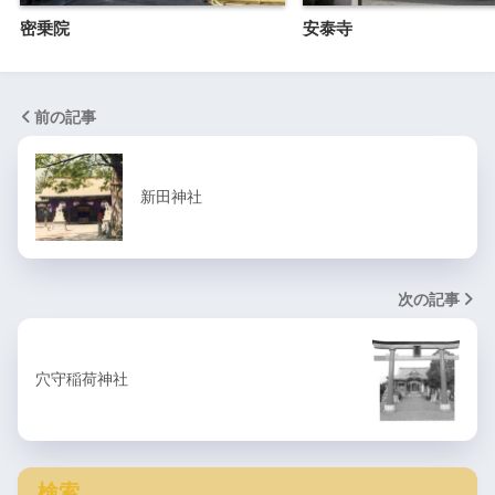
密乗院
安泰寺
前の記事
新田神社
次の記事
穴守稲荷神社
検索