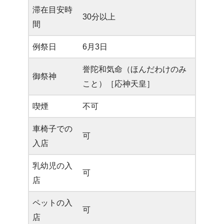
滞在目安時
30分以上
間
例祭日
6月3日
誉陀和気命（ほんだわけのみ
御祭神
こと）［応神天皇］
喫煙
不可
車椅子での
可
入店
乳幼児の入
可
店
ペットの入
可
店