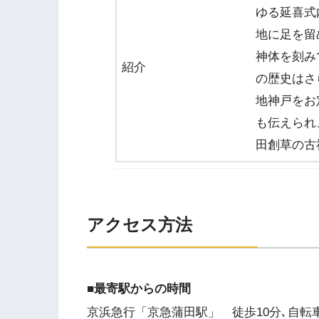
ゆる延喜式
地に足を留
神体を刻み
紹介
の歴史はさ
地神戸をお
も伝えられ
田創草の古
アクセス方法
■最寄駅からの時間
京浜急行「京急蒲田駅」 徒歩10分､自転