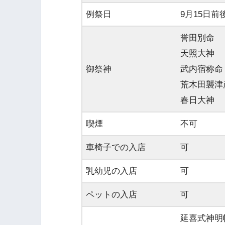
例祭日
9月15日
誉田別命
天照大神
御祭神
武内宿称命
荒木田襲津
春日大神
喫煙
不可
車椅子での入店
可
乳幼児の入店
可
ペットの入店
可
延喜式神明