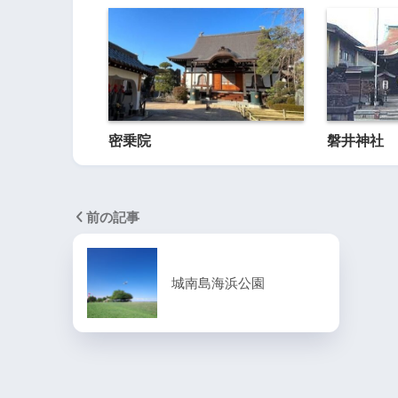
密乗院
磐井神社
前の記事
城南島海浜公園