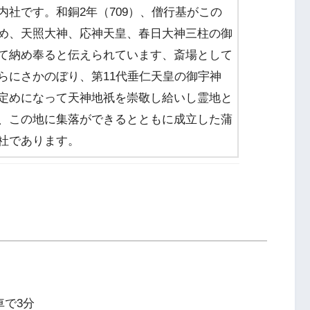
内社です。和銅2年（709）、僧行基がこの
め、天照大神、応神天皇、春日大神三柱の御
て納め奉ると伝えられています、斎場として
らにさかのぼり、第11代垂仁天皇の御宇神
定めになって天神地祇を崇敬し給いし霊地と
、この地に集落ができるとともに成立した蒲
社であります。
車で3分