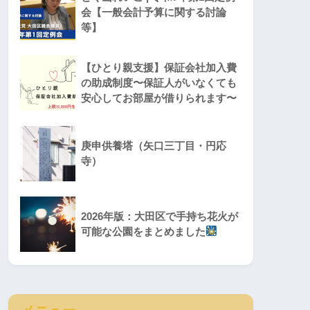
会【一般会計予算に関する討論
等】
【ひとり親支援】保証会社加入費
の助成制度〜保証人がいなくても
安心してお部屋が借りられます〜
庚申供養塔（矢口三丁目・円応
寺）
2026年版：大田区で手持ち花火が
可能な公園をまとめました