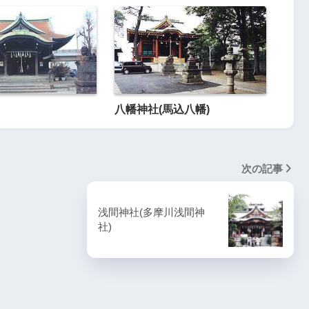
八幡神社(馬込八幡)
次の記事
浅間神社(多摩川浅間神
社)