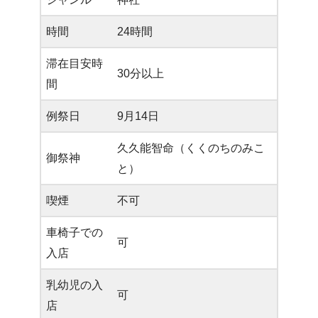
時間
24時間
滞在目安時
30分以上
間
例祭日
9月14日
久久能智命（くくのちのみこ
御祭神
と）
喫煙
不可
車椅子での
可
入店
乳幼児の入
可
店