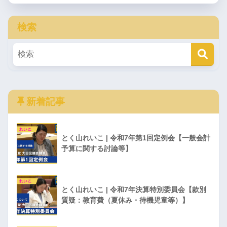
検索
新着記事
とく山れいこ | 令和7年第1回定例会【一般会計
予算に関する討論等】
とく山れいこ | 令和7年決算特別委員会【款別
質疑：教育費（夏休み・待機児童等）】