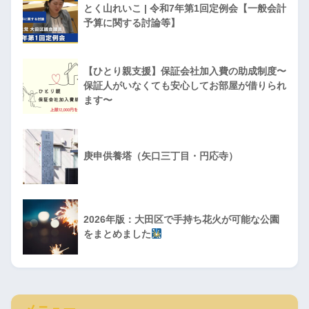
とく山れいこ | 令和7年第1回定例会【一般会計
予算に関する討論等】
【ひとり親支援】保証会社加入費の助成制度〜
保証人がいなくても安心してお部屋が借りられ
ます〜
庚申供養塔（矢口三丁目・円応寺）
2026年版：大田区で手持ち花火が可能な公園
をまとめました