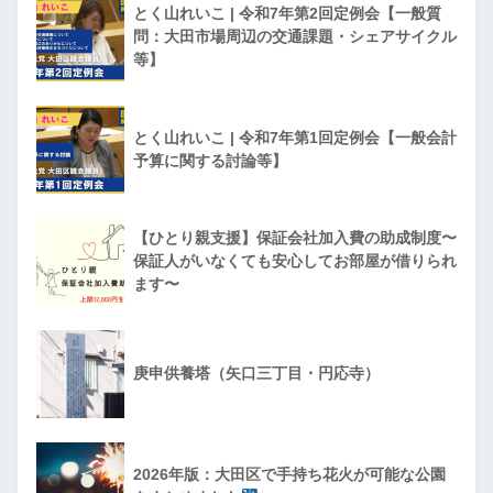
とく山れいこ | 令和7年第2回定例会【一般質
問：大田市場周辺の交通課題・シェアサイクル
等】
とく山れいこ | 令和7年第1回定例会【一般会計
予算に関する討論等】
【ひとり親支援】保証会社加入費の助成制度〜
保証人がいなくても安心してお部屋が借りられ
ます〜
庚申供養塔（矢口三丁目・円応寺）
2026年版：大田区で手持ち花火が可能な公園