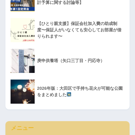
計予算に関する討論等】
【ひとり親支援】保証会社加入費の助成制
度〜保証人がいなくても安心してお部屋が借
りられます〜
庚申供養塔（矢口三丁目・円応寺）
2026年版：大田区で手持ち花火が可能な公園
をまとめました
メニュー