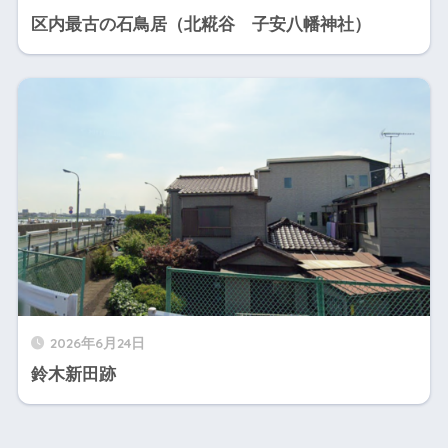
区内最古の石鳥居（北糀谷 子安八幡神社）
2026年6月24日
鈴木新田跡