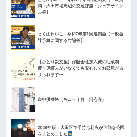
問：大田市場周辺の交通課題・シェアサイク
ル等】
とく山れいこ | 令和7年第1回定例会【一般会
計予算に関する討論等】
【ひとり親支援】保証会社加入費の助成制
度〜保証人がいなくても安心してお部屋が借
りられます〜
庚申供養塔（矢口三丁目・円応寺）
2026年版：大田区で手持ち花火が可能な公園
をまとめました