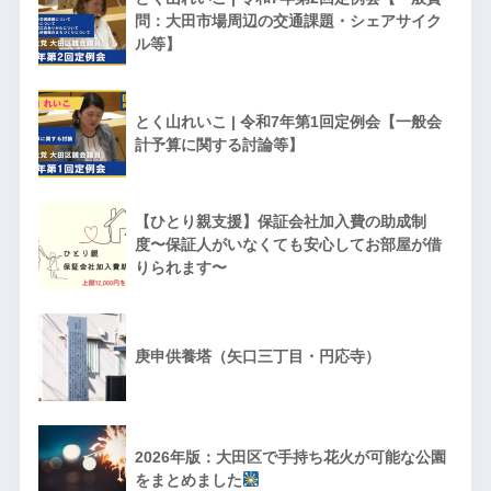
問：大田市場周辺の交通課題・シェアサイク
ル等】
とく山れいこ | 令和7年第1回定例会【一般会
計予算に関する討論等】
【ひとり親支援】保証会社加入費の助成制
度〜保証人がいなくても安心してお部屋が借
りられます〜
庚申供養塔（矢口三丁目・円応寺）
2026年版：大田区で手持ち花火が可能な公園
をまとめました